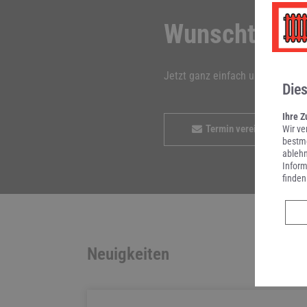
Wunschtermi
Jetzt ganz einfach und bequem 
Die
Ihre Z
Termin vereinbaren
Wir ve
bestmö
ablehn
Inform
finden
Neuigkeiten