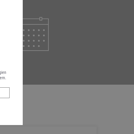
gien
ern.