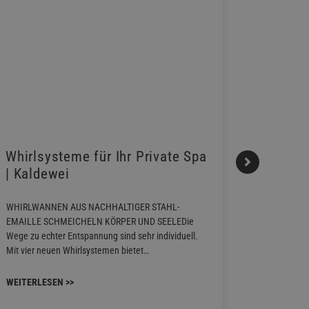
Whirlsysteme für Ihr Private Spa
Gestalt
| Kaldewei
Momen
WHIRLWANNEN AUS NACHHALTIGER STAHL-
Stil für j
EMAILLE SCHMEICHELN KÖRPER UND SEELEDie
Familie bie
Wege zu echter Entspannung sind sehr individuell.
Waschtischa
Mit vier neuen Whirlsystemen bietet…
unterschied
konzipiert s
WEITERLESEN >>
WEITERLES