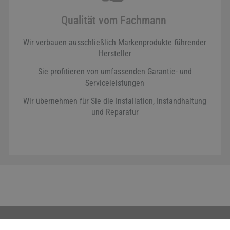
Qualität vom Fachmann
Wir verbauen ausschließlich Markenprodukte führender
Hersteller
Sie profitieren von umfassenden Garantie- und
Serviceleistungen
Wir übernehmen für Sie die Installation, Instandhaltung
und Reparatur