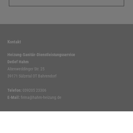
Kontakt
Heizung-Sanitär-Dienstleistungsservice
Detlef Hahm
Altenweddinger Str. 25
39171 Sülzetal OT Bahrendorf
Telefon:
039205 23306
E-Mail:
firma@hahm-heizung.de
Öffnungszeiten