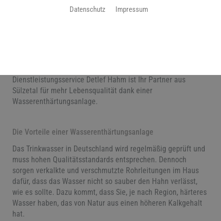
Mehr Lebensqualität im Handumdrehen
Datenschutz
Impressum
Längere Lebensdauer für Spül- und Waschmaschine, weniger
Entkalken von Armaturen und Kaffeemaschine, bessere Haut
und weicheres Haar: je weicher das Wasser, desto höher die
Lebensqualität. Auch in Regionen mit sehr hartem Wasser
müssen Sie darauf nicht verzichten! Heizung-Sanitär-
Dienstleistungsservice Detlef Hahm ist Ihr Partner aus
Sülzetal für mehr Lebensqualität dank einer
Wasserenthärtungsanlage.
Die Vorteile einer Wasserenthärtungsanlage
Das Trinkwasser in Deutschland wird regelmäßig geprüft und
muss hohen Qualitätsstandards entsprechen. Dennoch
sorgen verkalkte und verschmutzte Rohrleitungen im Haus
dafür, dass das Wasser nicht so sauber den Hahn verlässt,
wie es sollte. Dazu kommt, dass Sie, je nach Region, härteres
Wasser haben, das von Natur aus einen höheren Kalkgehalt
hat.