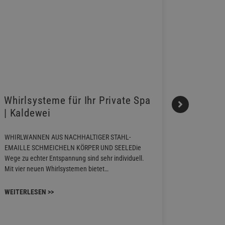
Whirlsysteme für Ihr Private Spa
Gestalt
| Kaldewei
Momen
WHIRLWANNEN AUS NACHHALTIGER STAHL-
Stil für j
EMAILLE SCHMEICHELN KÖRPER UND SEELEDie
Familie bie
Wege zu echter Entspannung sind sehr individuell.
Waschtischa
Mit vier neuen Whirlsystemen bietet…
unterschied
konzipiert s
WEITERLESEN >>
WEITERLES