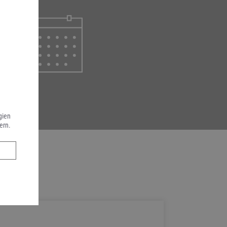
gien
ern.