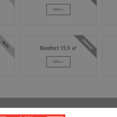
Infos >
KOMFORT
BASIC
Komfort 15,9 ㎡
Infos >