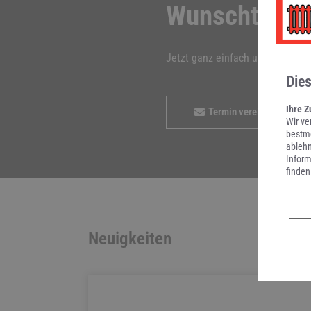
Wunschtermi
Jetzt ganz einfach und bequem 
Die
Ihre Z
Termin vereinbaren
Wir ve
bestmö
ablehn
Inform
finden
Neuigkeiten